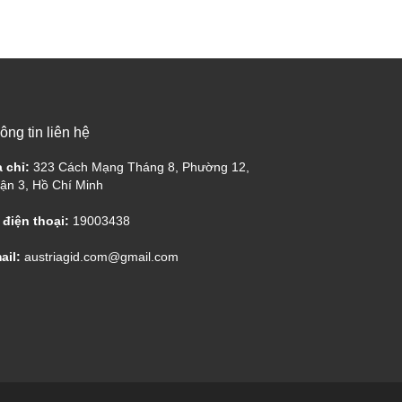
ông tin liên hệ
a chỉ:
323 Cách Mạng Tháng 8, Phường 12,
ận 3, Hồ Chí Minh
 điện thoại:
19003438
ail:
austriagid.com@gmail.com