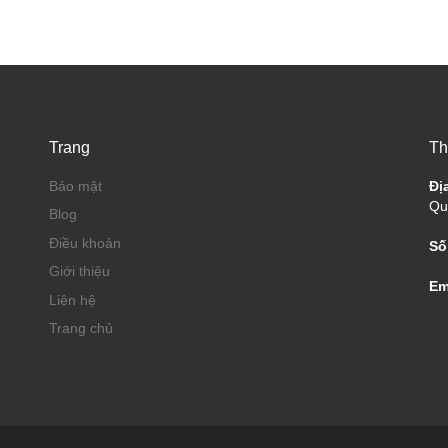
Trang
Th
Bảo mật
Đị
Qu
Blog
Điều khoản
Số
Giới thiệu
Em
Liên hệ
Trang chủ