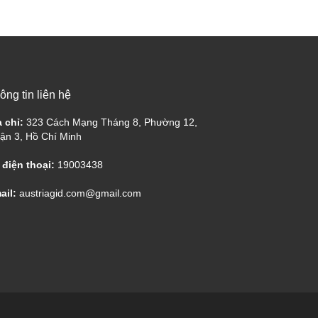
ông tin liên hệ
a chỉ:
323 Cách Mạng Tháng 8, Phường 12,
ận 3, Hồ Chí Minh
 điện thoại:
19003438
ail:
austriagid.com@gmail.com