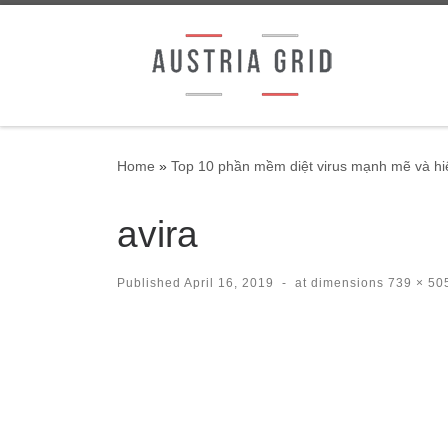
Skip to content
Home
»
Top 10 phần mềm diệt virus mạnh mẽ và h
avira
Published
April 16, 2019
-
at dimensions
739 × 50
Images navigation