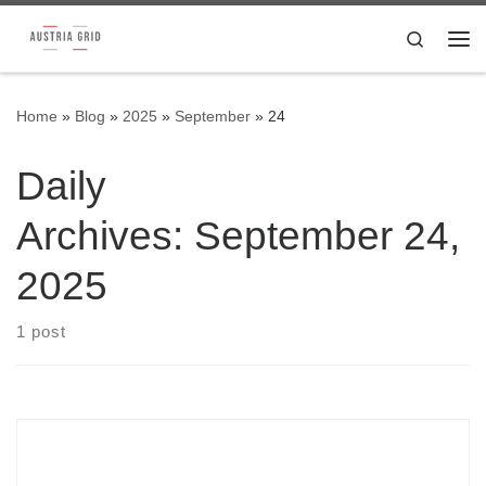
Skip to content
Search
Me
Home
»
Blog
»
2025
»
September
»
24
Daily
Archives:
September 24,
2025
1 post