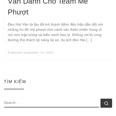
Vân Dành Cho Team Mê
Phượt
Đèo Hải Vân từ lâu đã trở thành điểm đến hấp dẫn đối với
những tín đồ mê phượt nhờ cảnh sắc thiên nhiên hùng vĩ,
núi non trập trùng và biển xanh bao la. Không chỉ là cung
đường thử thách kỹ năng lái xe, du lịch đèo Hải […]
Published
September 24, 2025
TÌM KIẾM
SEARCH
Se