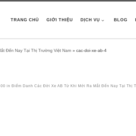
TRANG CHỦ
GIỚI THIỆU
DỊCH VỤ
BLOG
ắt Đến Nay Tại Thị Trường Việt Nam
»
cac-doi-xe-ab-4
500
in
Điểm Danh Các Đời Xe AB Từ Khi Mới Ra Mắt Đến Nay Tại Thị 