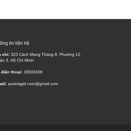
ông tin liên hệ
a chỉ:
323 Cách Mạng Tháng 8, Phường 12,
ận 3, Hồ Chí Minh
 điện thoại:
19003438
ail:
austriagid.com@gmail.com