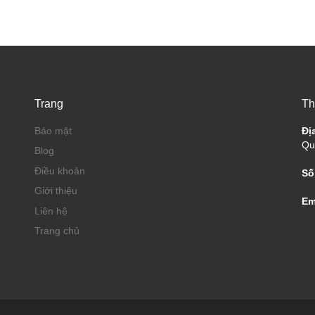
Trang
Th
Bảo mật
Đị
Qu
Blog
Điều khoản
Số
Giới thiệu
Em
Liên hệ
Trang chủ