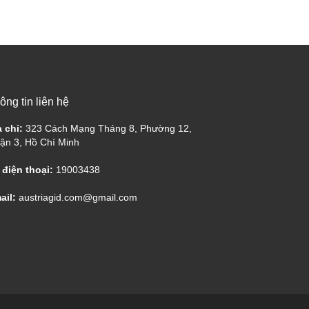
ông tin liên hệ
a chỉ:
323 Cách Mạng Tháng 8, Phường 12,
ận 3, Hồ Chí Minh
 điện thoại:
19003438
ail:
austriagid.com@gmail.com