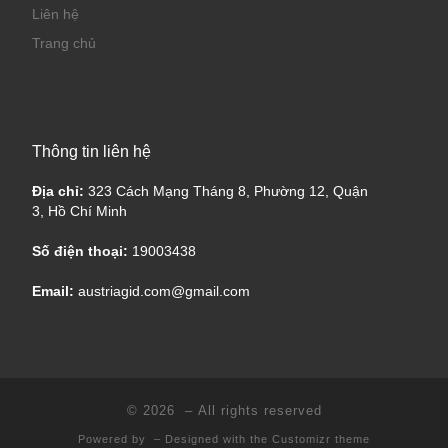
Liên hệ
Trang chủ
Thông tin liên hệ
Địa chỉ:
323 Cách Mạng Tháng 8, Phường 12, Quận
3, Hồ Chí Minh
Số điện thoại:
19003438
Email:
austriagid.com@gmail.com
© 2026
– All rights reserved
Powered by
– Designed with the
Customizr theme