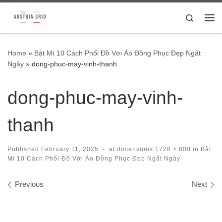
Skip to content
Search
Me
Home
»
Bật Mí 10 Cách Phối Đồ Với Áo Đồng Phục Đẹp Ngất
Ngây
»
dong-phuc-may-vinh-thanh
dong-phuc-may-vinh-
thanh
Published
February 11, 2025
-
at dimensions
1728 × 800
in
Bật
Mí 10 Cách Phối Đồ Với Áo Đồng Phục Đẹp Ngất Ngây
Images navigation
Previous
Next