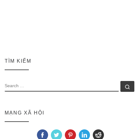
TÌM KIẾM
SEARCH
Se
MẠNG XÃ HỘI