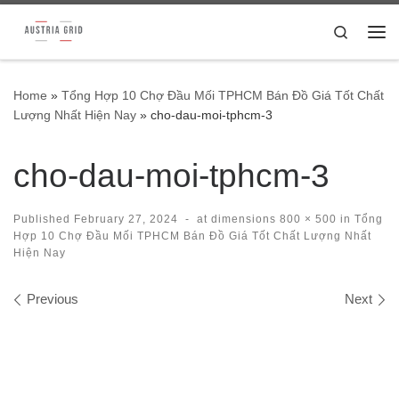
Skip to content
Search
Me
Home
»
Tổng Hợp 10 Chợ Đầu Mối TPHCM Bán Đồ Giá Tốt Chất
Lượng Nhất Hiện Nay
»
cho-dau-moi-tphcm-3
cho-dau-moi-tphcm-3
Published
February 27, 2024
-
at dimensions
800 × 500
in
Tổng
Hợp 10 Chợ Đầu Mối TPHCM Bán Đồ Giá Tốt Chất Lượng Nhất
Hiện Nay
Images navigation
Previous
Next