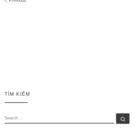
Images navigation
Previous
TÌM KIẾM
SEARCH
Se