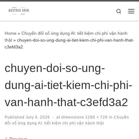
Skip to content
Search
Me
Home
»
Chuyển đổi số ứng dụng AI: tiết kiệm chi phí vận hành
thật
»
chuyen-doi-so-ung-dung-ai-tiet-kiem-chi-phi-van-hanh-that-
c3efd3a2
chuyen-doi-so-ung-
dung-ai-tiet-kiem-chi-phi-
van-hanh-that-c3efd3a2
Published
July 4, 2026
-
at dimensions
1280 × 720
in
Chuyển
đổi số ứng dụng AI: tiết kiệm chi phí vận hành thật