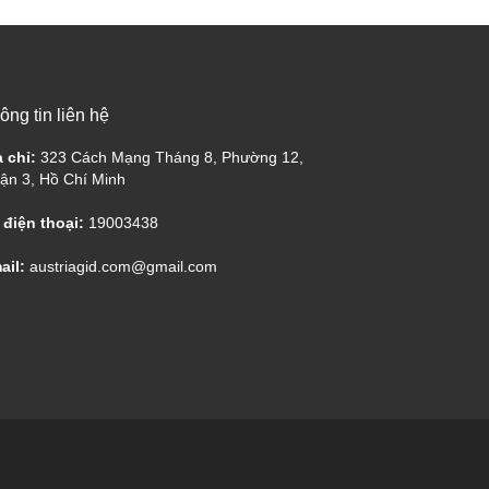
ông tin liên hệ
a chỉ:
323 Cách Mạng Tháng 8, Phường 12,
ận 3, Hồ Chí Minh
 điện thoại:
19003438
ail:
austriagid.com@gmail.com