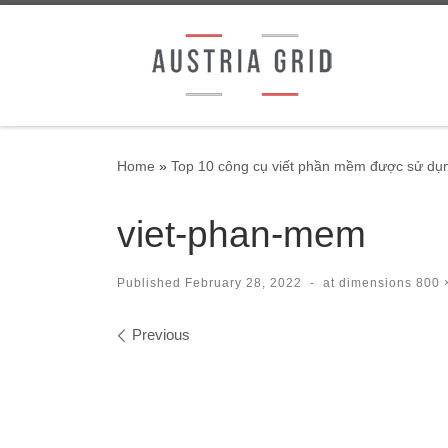
Skip to content
Home
»
Top 10 công cụ viết phần mềm được sử dụn
viet-phan-mem
Published
February 28, 2022
-
at dimensions
800 
Images navigation
Previous