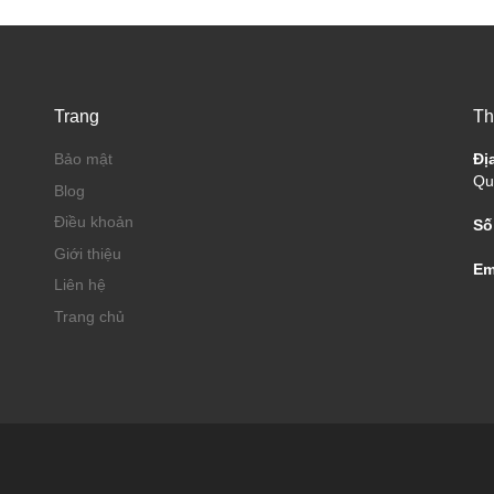
Trang
Th
Bảo mật
Đị
Qu
Blog
Điều khoản
Số
Giới thiệu
Em
Liên hệ
Trang chủ