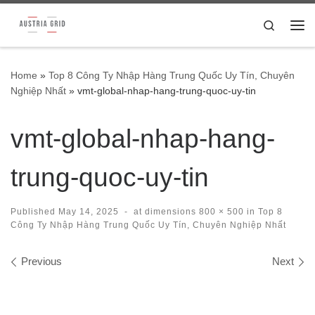
Skip to content
Search
Me
Home
»
Top 8 Công Ty Nhập Hàng Trung Quốc Uy Tín, Chuyên
Nghiệp Nhất
»
vmt-global-nhap-hang-trung-quoc-uy-tin
vmt-global-nhap-hang-
trung-quoc-uy-tin
Published
May 14, 2025
-
at dimensions
800 × 500
in
Top 8
Công Ty Nhập Hàng Trung Quốc Uy Tín, Chuyên Nghiệp Nhất
Images navigation
Previous
Next