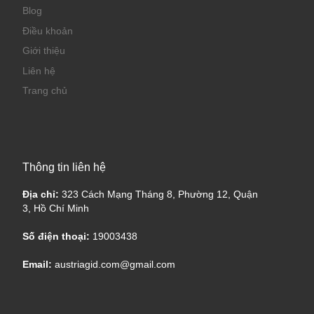
Blog
Điều khoản
Giới thiệu
Liên hệ
Trang chủ
Thông tin liên hệ
Địa chỉ:
323 Cách Mạng Tháng 8, Phường 12, Quận
3, Hồ Chí Minh
Số điện thoại:
19003438
Email:
austriagid.com@gmail.com