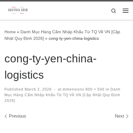
Skip to content
Search
Me
Home
»
Danh Mục Hàng Cấm Nhập Khẩu Từ TQ Về VN [Cập
Nhật Quy Định 2026]
»
cong-ty-yen-china-logistics
cong-ty-yen-china-
logistics
Published
March 2, 2026
-
at dimensions
800 × 500
in
Danh
Mục Hàng Cấm Nhập Khẩu Từ TQ Về VN [Cập Nhật Quy Định
2026]
Images navigation
Previous
Next