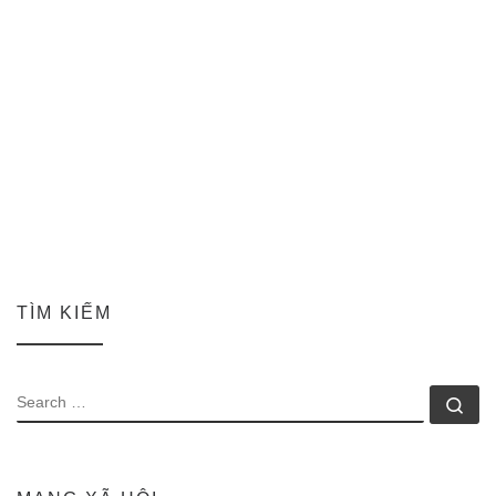
TÌM KIẾM
SEARCH
Se