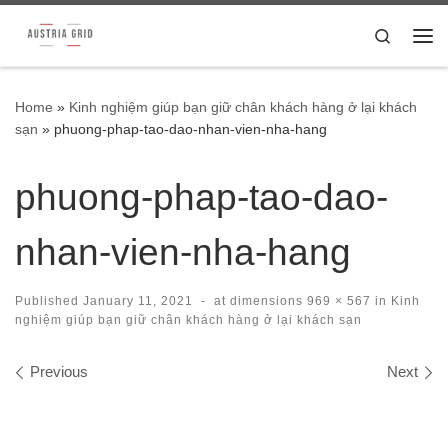
Skip to content
Search
Me
Home
»
Kinh nghiệm giúp bạn giữ chân khách hàng ở lại khách
sạn
»
phuong-phap-tao-dao-nhan-vien-nha-hang
phuong-phap-tao-dao-
nhan-vien-nha-hang
Published
January 11, 2021
-
at dimensions
969 × 567
in
Kinh
nghiệm giúp bạn giữ chân khách hàng ở lại khách sạn
Images navigation
Previous
Next