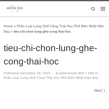
Skip to content
Search
Me
Home
»
Phân Loại Lưng Ghế Công Thái Học Phổ Biến Nhất Hiện
Nay
»
tieu-chi-chon-lung-ghe-cong-thai-hoc
tieu-chi-chon-lung-ghe-
cong-thai-hoc
Published
December 29, 2025
-
at dimensions
800 × 500
in
Phân Loại Lưng Ghế Công Thái Học Phổ Biến Nhất Hiện Nay
Images navigation
Next