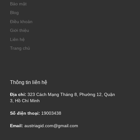
Bảo mật
Blog
Điều khoản
Giới thiệu
Liên hệ
Trang chủ
Thông tin liên hệ
Địa chỉ:
323 Cách Mạng Tháng 8, Phường 12, Quận
3, Hồ Chí Minh
Số điện thoại:
19003438
Email:
austriagid.com@gmail.com