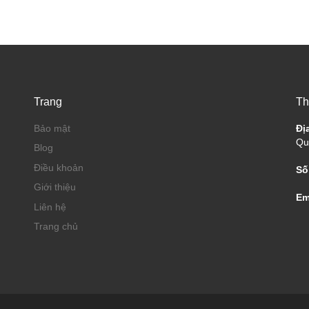
Trang
Th
Bảo mật
Đị
Qu
Blog
Điều khoản
Số
Giới thiệu
Em
Liên hệ
Trang chủ