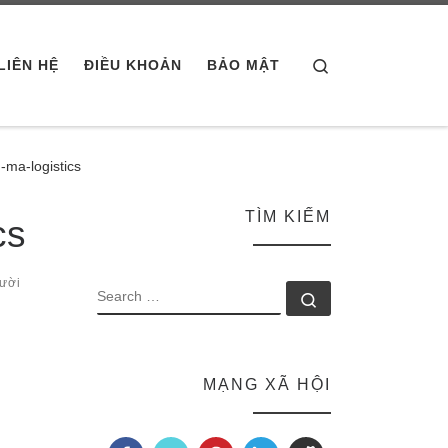
Search
LIÊN HỆ
ĐIỀU KHOẢN
BẢO MẬT
-ma-logistics
TÌM KIẾM
cs
ười
SEARCH
Search …
MẠNG XÃ HỘI