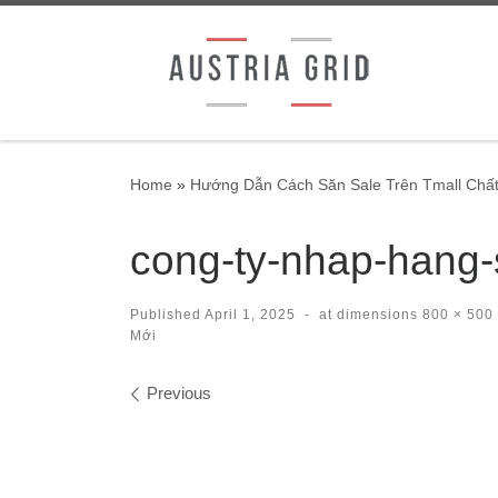
Skip to content
Home
»
Hướng Dẫn Cách Săn Sale Trên Tmall Chất
cong-ty-nhap-hang-s
Published
April 1, 2025
-
at dimensions
800 × 500
Mới
Images navigation
Previous