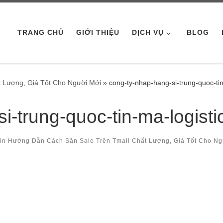
TRANG CHỦ
GIỚI THIỆU
DỊCH VỤ
BLOG
 Lượng, Giá Tốt Cho Người Mới
»
cong-ty-nhap-hang-si-trung-quoc-tin
i-trung-quoc-tin-ma-logisti
in
Hướng Dẫn Cách Săn Sale Trên Tmall Chất Lượng, Giá Tốt Cho Ng