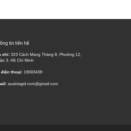
ông tin liên hệ
a chỉ:
323 Cách Mạng Tháng 8, Phường 12,
ận 3, Hồ Chí Minh
 điện thoại:
19003438
ail:
austriagid.com@gmail.com