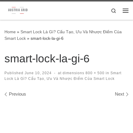
Skip to content
Search
Me
Home
»
Smart Lock Là Gì? Cấu Tạo, Ưu Và Nhược Điểm Của
Smart Lock
»
smart-lock-la-gi-6
smart-lock-la-gi-6
Published
June 10, 2024
-
at dimensions
800 × 500
in
Smart
Lock Là Gì? Cấu Tạo, Ưu Và Nhược Điểm Của Smart Lock
Images navigation
Previous
Next