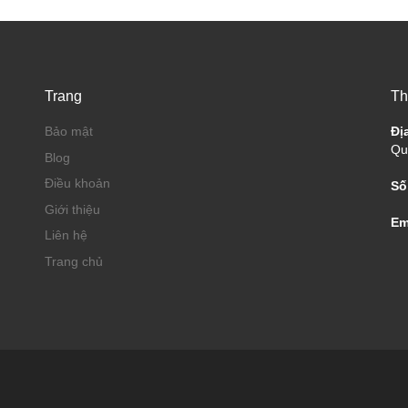
Trang
Th
Bảo mật
Đị
Qu
Blog
Điều khoản
Số
Giới thiệu
Em
Liên hệ
Trang chủ