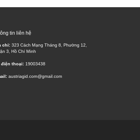
ông tin liên hệ
a chỉ:
323 Cách Mạng Tháng 8, Phường 12,
ận 3, Hồ Chí Minh
 điện thoại:
19003438
ail:
austriagid.com@gmail.com