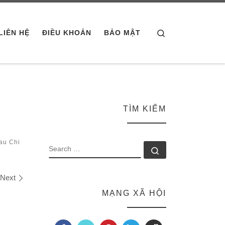
Search
LIÊN HỆ
ĐIỀU KHOẢN
BẢO MẬT
TÌM KIẾM
au Chi
SEARCH
Search …
Next
MẠNG XÃ HỘI