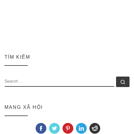
TÌM KIẾM
SEARCH
Se
MẠNG XÃ HỘI