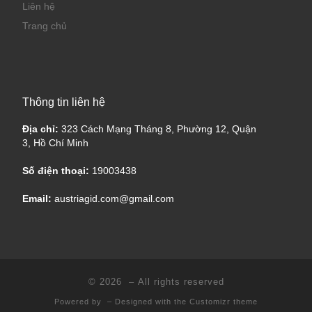
Liên hệ
Trang chủ
Thông tin liên hệ
Địa chỉ:
323 Cách Mạng Tháng 8, Phường 12, Quận
3, Hồ Chí Minh
Số điện thoại:
19003438
Email:
austriagid.com@gmail.com
© 2026
– All rights reserved
Powered by
– Designed with the
Customizr theme