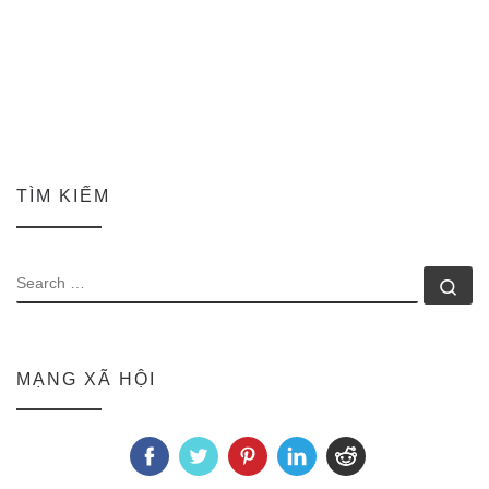
TÌM KIẾM
SEARCH
Se
MẠNG XÃ HỘI