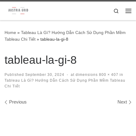
Skip to content
Search
Me
Home
»
Tableau Là Gì? Hướng Dẫn Cách Sử Dụng Phần Mềm
Tableau Chi Tiết
»
tableau-la-gi-8
tableau-la-gi-8
Published
September 30, 2024
-
at dimensions
800 × 407
in
Tableau Là Gì? Hướng Dẫn Cách Sử Dụng Phần Mềm Tableau
Chi Tiết
Images navigation
Previous
Next