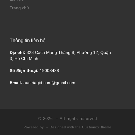
Trang chủ
Thông tin liên hệ
Địa chỉ:
323 Cách Mạng Tháng 8, Phường 12, Quận
3, Hồ Chí Minh
Số điện thoại:
19003438
Email:
austriagid.com@gmail.com
© 2026
– All rights reserved
Powered by
– Designed with the
Customizr theme