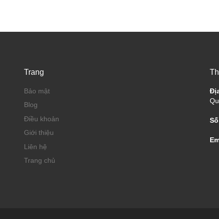
Trang
Th
Bảo mật
Đị
Qu
Blog
Điều khoản
Số
Giới thiệu
Em
Liên hệ
Trang chủ