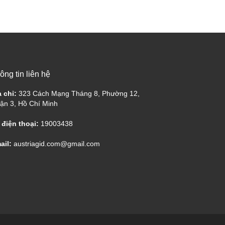
ông tin liên hệ
a chỉ:
323 Cách Mạng Tháng 8, Phường 12,
ận 3, Hồ Chí Minh
 điện thoại:
19003438
ail:
austriagid.com@gmail.com