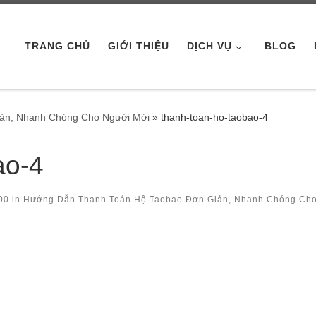
TRANG CHỦ
GIỚI THIỆU
DỊCH VỤ
BLOG
ản, Nhanh Chóng Cho Người Mới
»
thanh-toan-ho-taobao-4
ao-4
00
in
Hướng Dẫn Thanh Toán Hộ Taobao Đơn Giản, Nhanh Chóng Ch