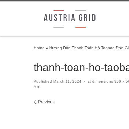
Skip to content
Home
»
Hướng Dẫn Thanh Toán Hộ Taobao Đơn Gi
thanh-toan-ho-taob
Published
March 11, 2024
-
at dimensions
800 × 5
Mới
Images navigation
Previous