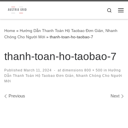
Skip to content
Search
Me
Home
»
Hướng Dẫn Thanh Toán Hộ Taobao Đơn Giản, Nhanh
Chóng Cho Người Mới
»
thanh-toan-ho-taobao-7
thanh-toan-ho-taobao-7
Published
March 11, 2024
-
at dimensions
800 × 500
in
Hướng
Dẫn Thanh Toán Hộ Taobao Đơn Giản, Nhanh Chóng Cho Người
Mới
Images navigation
Previous
Next