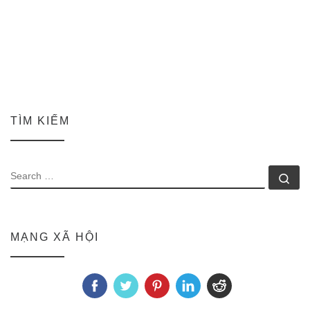
TÌM KIẾM
SEARCH
Se
MẠNG XÃ HỘI