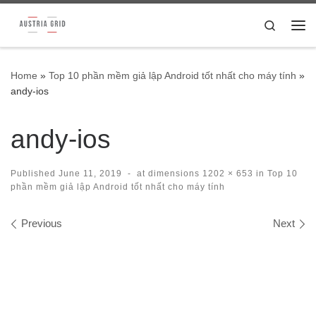
Skip to content
Search
Me
Home
»
Top 10 phần mềm giả lập Android tốt nhất cho máy tính
»
andy-ios
andy-ios
Published
June 11, 2019
-
at dimensions
1202 × 653
in
Top 10
phần mềm giả lập Android tốt nhất cho máy tính
Images navigation
Previous
Next