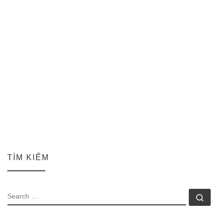
TÌM KIẾM
SEARCH
Se