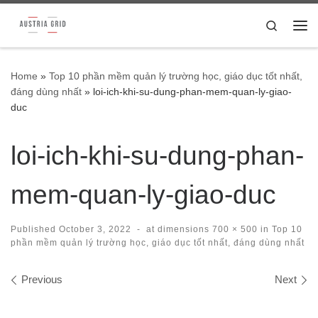
Skip to content
Search
Me
Home
»
Top 10 phần mềm quản lý trường học, giáo dục tốt nhất,
đáng dùng nhất
»
loi-ich-khi-su-dung-phan-mem-quan-ly-giao-
duc
loi-ich-khi-su-dung-phan-
mem-quan-ly-giao-duc
Published
October 3, 2022
-
at dimensions
700 × 500
in
Top 10
phần mềm quản lý trường học, giáo dục tốt nhất, đáng dùng nhất
Images navigation
Previous
Next