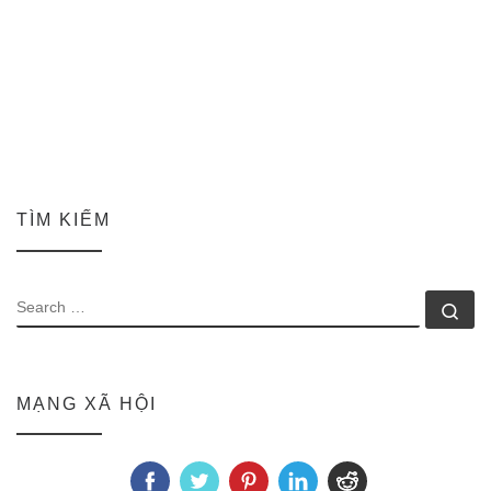
TÌM KIẾM
SEARCH
Se
MẠNG XÃ HỘI