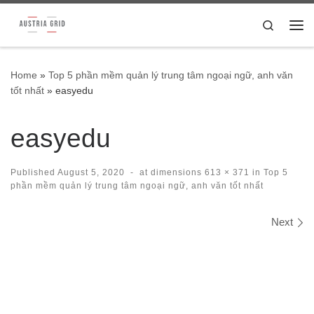
Skip to content
Search
Me
Home
»
Top 5 phần mềm quản lý trung tâm ngoại ngữ, anh văn
tốt nhất
»
easyedu
easyedu
Published
August 5, 2020
-
at dimensions
613 × 371
in
Top 5
phần mềm quản lý trung tâm ngoại ngữ, anh văn tốt nhất
Images navigation
Next