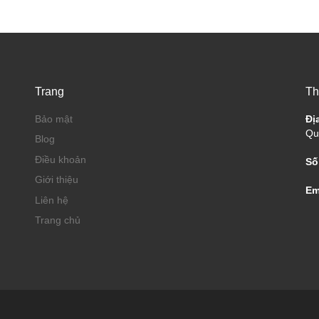
Trang
Th
Bảo mật
Đị
Qu
Blog
Điều khoản
Số
Giới thiệu
Em
Liên hệ
Trang chủ