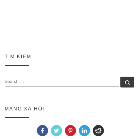
TÌM KIẾM
SEARCH
Se
MẠNG XÃ HỘI