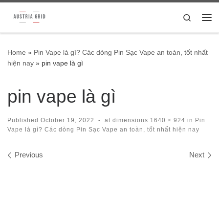
Skip to content
Search
Me
Home
»
Pin Vape là gì? Các dòng Pin Sạc Vape an toàn, tốt nhất
hiện nay
»
pin vape là gì
pin vape là gì
Published
October 19, 2022
-
at dimensions
1640 × 924
in
Pin
Vape là gì? Các dòng Pin Sạc Vape an toàn, tốt nhất hiện nay
Images navigation
Previous
Next