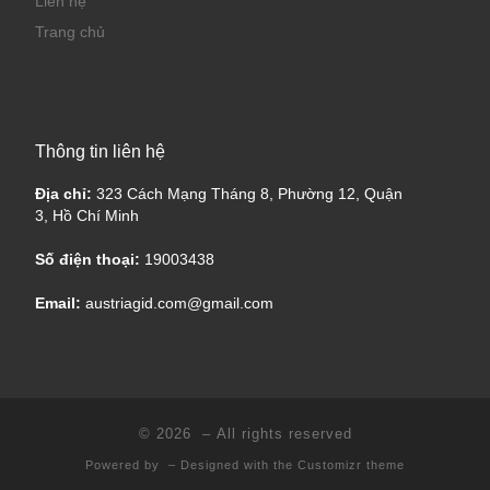
Liên hệ
Trang chủ
Thông tin liên hệ
Địa chỉ:
323 Cách Mạng Tháng 8, Phường 12, Quận
3, Hồ Chí Minh
Số điện thoại:
19003438
Email:
austriagid.com@gmail.com
© 2026
– All rights reserved
Powered by
– Designed with the
Customizr theme