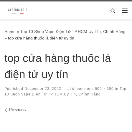
Skip to content
Search
Me
Home
»
Top 10 Shop Vape Điện Tử TP.HCM Uy Tín, Chính Hãng
»
top cửa hàng thuốc lá điện tử uy tín
top cửa hàng thuốc lá
điện tử uy tín
Published
December 23, 2022
-
at dimensions
600 × 600
in
Top
10 Shop Vape Điện Tử TP.HCM Uy Tín, Chính Hãng
Images navigation
Previous