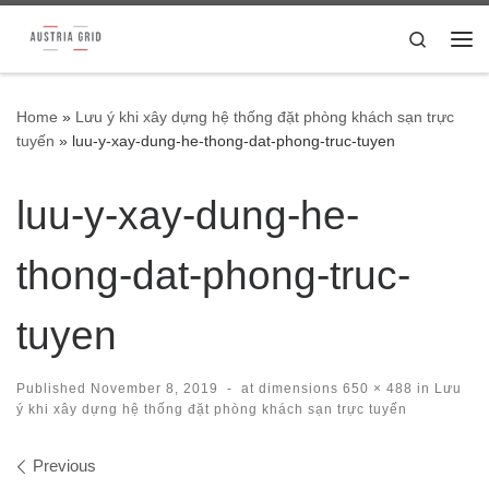
Skip to content
Search
Me
Home
»
Lưu ý khi xây dựng hệ thống đặt phòng khách sạn trực
tuyến
»
luu-y-xay-dung-he-thong-dat-phong-truc-tuyen
luu-y-xay-dung-he-
thong-dat-phong-truc-
tuyen
Published
November 8, 2019
-
at dimensions
650 × 488
in
Lưu
ý khi xây dựng hệ thống đặt phòng khách sạn trực tuyến
Images navigation
Previous