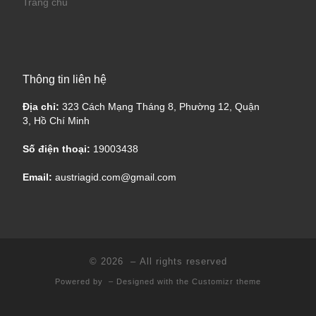
Trang chủ
Thông tin liên hệ
Địa chỉ:
323 Cách Mạng Tháng 8, Phường 12, Quận
3, Hồ Chí Minh
Số điện thoại:
19003438
Email:
austriagid.com@gmail.com
© 2026
– All rights reserved
Powered by
– Designed with the
Customizr theme