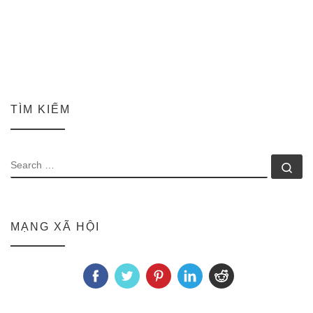
TÌM KIẾM
SEARCH
Se
MẠNG XÃ HỘI