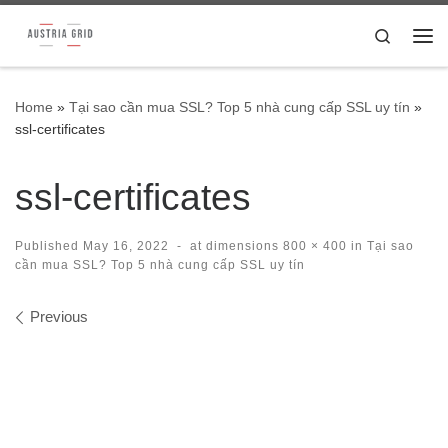
Skip to content
Search
Me
Home
»
Tại sao cần mua SSL? Top 5 nhà cung cấp SSL uy tín
»
ssl-certificates
ssl-certificates
Published
May 16, 2022
-
at dimensions
800 × 400
in
Tại sao
cần mua SSL? Top 5 nhà cung cấp SSL uy tín
Images navigation
Previous