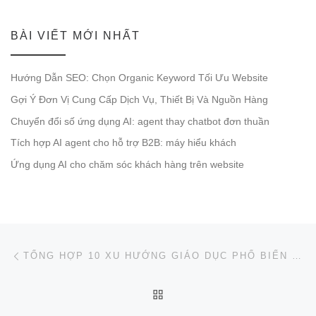
BÀI VIẾT MỚI NHẤT
Hướng Dẫn SEO: Chọn Organic Keyword Tối Ưu Website
Gợi Ý Đơn Vị Cung Cấp Dịch Vụ, Thiết Bị Và Nguồn Hàng
Chuyển đổi số ứng dụng AI: agent thay chatbot đơn thuần
Tích hợp AI agent cho hỗ trợ B2B: máy hiểu khách
Ứng dụng AI cho chăm sóc khách hàng trên website
Post navigation
Previous post
TỔNG HỢP 10 XU HƯỚNG GIÁO DỤC PHỔ BIẾN TRONG XÃ HỘI HIỆN NAY
BACK TO POST LIST