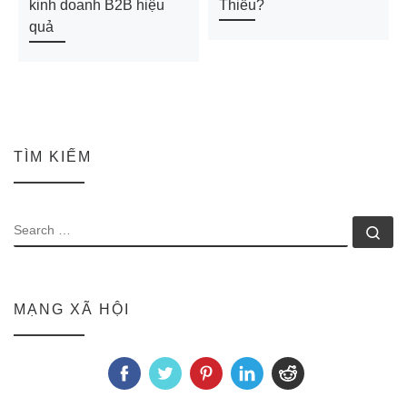
kinh doanh B2B hiệu
Thiểu?
quả
TÌM KIẾM
SEARCH
Se
MẠNG XÃ HỘI