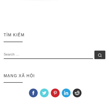
TÌM KIẾM
SEARCH
Se
MẠNG XÃ HỘI