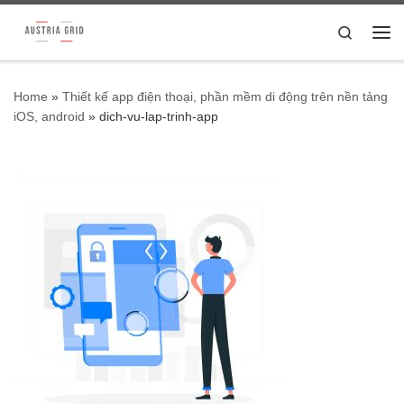
Skip to content
Search
Me
Home
»
Thiết kế app điện thoại, phần mềm di động trên nền tảng
iOS, android
»
dich-vu-lap-trinh-app