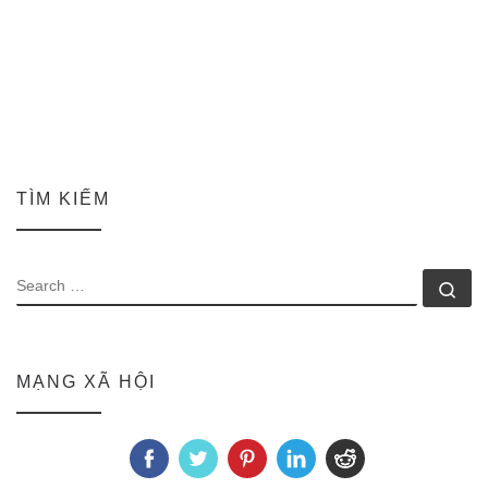
TÌM KIẾM
SEARCH
Se
MẠNG XÃ HỘI