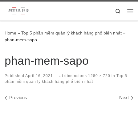
Skip to content
Search
Me
Home
»
Top 5 phần mềm quản lý khách hàng phổ biến nhất
»
phan-mem-sapo
phan-mem-sapo
Published
April 16, 2021
-
at dimensions
1280 × 720
in
Top 5
phần mềm quản lý khách hàng phổ biến nhất
Images navigation
Previous
Next