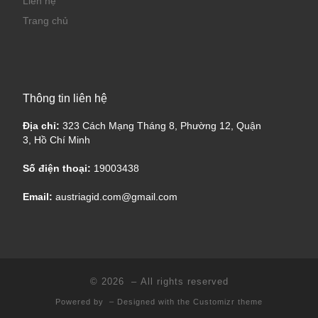
Liên hệ
Trang chủ
Thông tin liên hệ
Địa chỉ:
323 Cách Mạng Tháng 8, Phường 12, Quận
3, Hồ Chí Minh
Số điện thoại:
19003438
Email:
austriagid.com@gmail.com
© 2026
– All rights reserved
Powered by
– Designed with the
Customizr theme