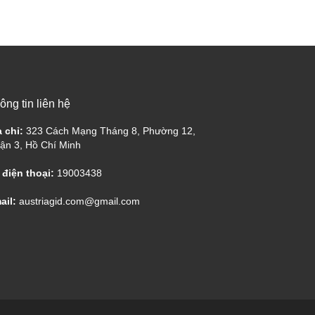
ông tin liên hệ
a chỉ:
323 Cách Mạng Tháng 8, Phường 12,
ận 3, Hồ Chí Minh
 điện thoại:
19003438
ail:
austriagid.com@gmail.com