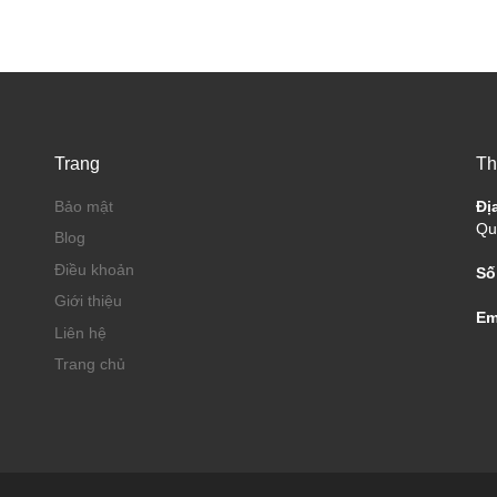
Trang
Th
Bảo mật
Đị
Qu
Blog
Điều khoản
Số
Giới thiệu
Em
Liên hệ
Trang chủ