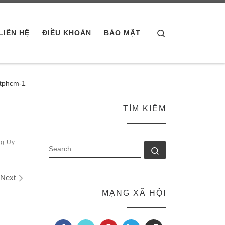
Search
LIÊN HỆ
ĐIỀU KHOẢN
BẢO MẬT
-tphcm-1
TÌM KIẾM
ng Uy
SEARCH
Search …
Next
MẠNG XÃ HỘI