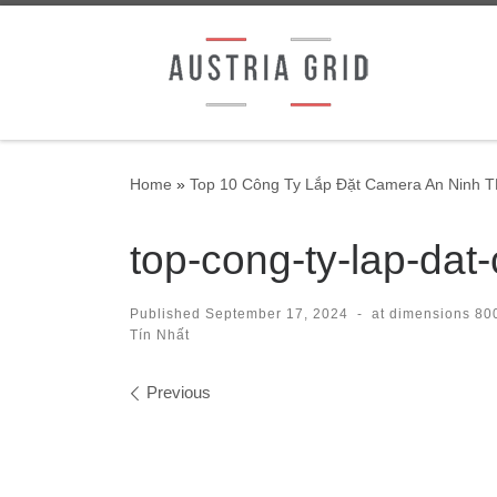
Skip to content
Home
»
Top 10 Công Ty Lắp Đặt Camera An Ninh 
top-cong-ty-lap-da
Published
September 17, 2024
-
at dimensions
800
Tín Nhất
Images navigation
Previous