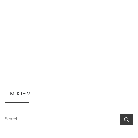
TÌM KIẾM
SEARCH
Se