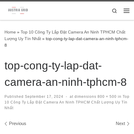
Skip to content
Search
Me
Home
»
Top 10 Công Ty Lắp Đặt Camera An Ninh TPHCM Chất
Lượng Uy Tín Nhất
»
top-cong-ty-lap-dat-camera-an-ninh-tphcm-
8
top-cong-ty-lap-dat-
camera-an-ninh-tphcm-8
Published
September 17, 2024
-
at dimensions
800 × 500
in
Top
10 Công Ty Lắp Đặt Camera An Ninh TPHCM Chất Lượng Uy Tín
Nhất
Images navigation
Previous
Next