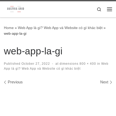
Skip to content
Search
Me
Home
»
Web App là gì? Web App và Website có gì khác biệt
»
web-app-la-gi
web-app-la-gi
Published
October 27, 2022
-
at dimensions
800 × 400
in
Web
App là gì? Web App và Website có gì khác biệt
Images navigation
Previous
Next