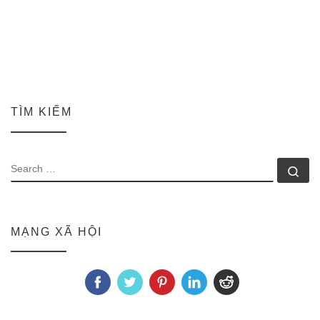
TÌM KIẾM
SEARCH
Se
MẠNG XÃ HỘI