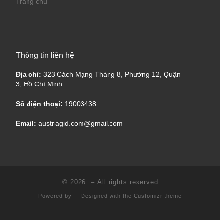
Trang chủ
Thông tin liên hệ
Địa chỉ:
323 Cách Mạng Tháng 8, Phường 12, Quận
3, Hồ Chí Minh
Số điện thoại:
19003438
Email:
austriagid.com@gmail.com
© 2026
– All rights reserved
Powered by
– Designed with the
Customizr theme