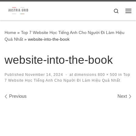
Skip to content
Search
Me
Home
»
Top 7 Website Học Tiếng Anh Cho Người Đi Làm Hiệu
Quả Nhất
»
website-into-the-book
website-into-the-book
Published
November 14, 2024
-
at dimensions
800 × 500
in
Top
7 Website Học Tiếng Anh Cho Người Đi Làm Hiệu Quả Nhất
Images navigation
Previous
Next