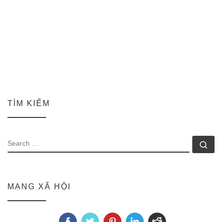
TÌM KIẾM
SEARCH
Se
MẠNG XÃ HỘI