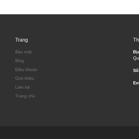
Trang
Th
Bảo mật
Đị
Qu
Blog
Điều khoản
Số
Giới thiệu
Em
Liên hệ
Trang chủ