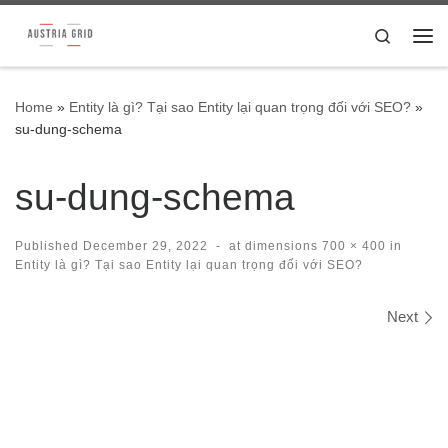
Skip to content
Search
Me
Home
»
Entity là gì? Tại sao Entity lại quan trọng đối với SEO?
»
su-dung-schema
su-dung-schema
Published
December 29, 2022
-
at dimensions
700 × 400
in
Entity là gì? Tại sao Entity lại quan trọng đối với SEO?
Images navigation
Next