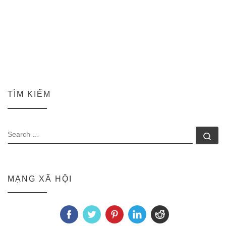
TÌM KIẾM
SEARCH
Se
MẠNG XÃ HỘI