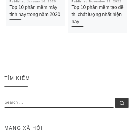
Published
January 16, 2020
Published
November 21, 2022
Top 10 phần mềm máy
Top 10 phần mềm tạo đề
tính hay trong năm 2020
thi chất lượng nhất hiện
nay
TÌM KIẾM
SEARCH
Se
MẠNG XÃ HỘI