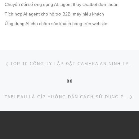
Chuyển đổi số ứng dụng AI: agent thay chatbot đơn thuần
Tích hợp AI agent cho hỗ trợ B2B: máy hiểu khách
Ứng dụng AI cho chăm sóc khách hàng trên website
Post navigation
Previous post
TOP 10 CÔNG TY LẮP ĐẶT CAMERA AN NINH TPHCM CHẤT LƯỢNG UY TÍN NHẤT
BACK TO POST LIST
Ne
TABLEAU LÀ GÌ? HƯỚNG DẪN CÁCH SỬ DỤNG PHẦN MỀM TABLEAU CHI TIẾT