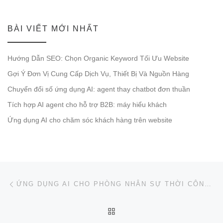
BÀI VIẾT MỚI NHẤT
Hướng Dẫn SEO: Chọn Organic Keyword Tối Ưu Website
Gợi Ý Đơn Vị Cung Cấp Dịch Vụ, Thiết Bị Và Nguồn Hàng
Chuyển đổi số ứng dụng AI: agent thay chatbot đơn thuần
Tích hợp AI agent cho hỗ trợ B2B: máy hiểu khách
Ứng dụng AI cho chăm sóc khách hàng trên website
Post navigation
Previous post
ỨNG DỤNG AI CHO PHÒNG NHÂN SỰ THỜI CÔNG NGHỆ
BACK TO POST LIST